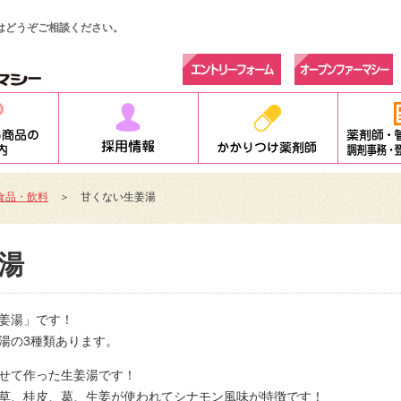
はどうぞご相談ください。
食品・飲料
＞ 甘くない生姜湯
湯
姜湯」です！
湯の3種類あります。
せて作った生姜湯です！
草、桂皮、葛、生姜が使われてシナモン風味が特徴です！