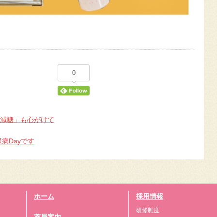
0
「減糖」も心がけて
尿病Dayです
ホーム
採用情報
研修制度