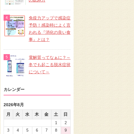
の飲み方
免疫力アップで感染症
予防！感染時によく言
われる『消化の良い食
事』とは？
電解質ってなぁに？～
冬でも起こる脱水症状
について～
カレンダー
2026年8月
月
火
水
木
金
土
日
1
2
3
4
5
6
7
8
9