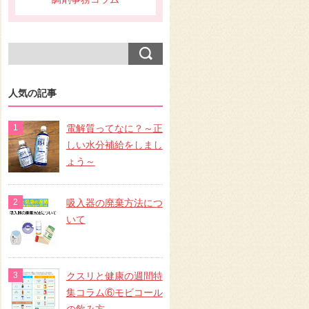
人気の記事
電解質ってなに？～正
しい水分補給をしまし
ょう～
吸入器の廃棄方法につ
いて
クスリと健康の週間特
集コラム⑥モビコール