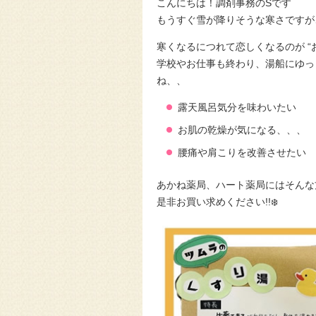
こんにちは！調剤事務のSです
もうすぐ雪が降りそうな寒さですが
寒くなるにつれて恋しくなるのが “お
学校やお仕事も終わり、湯船にゆっ
ね、、
露天風呂気分を味わいたい
お肌の乾燥が気になる、、、
腰痛や肩こりを改善させたい
あかね薬局、ハート薬局にはそんな
是非お買い求めください!!❄️