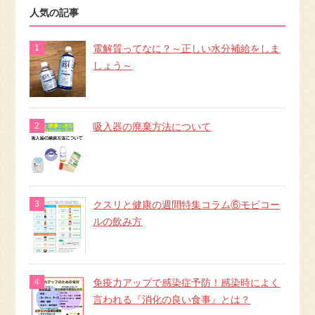
人気の記事
電解質ってなに？～正しい水分補給をしま
しょう～
吸入器の廃棄方法について
クスリと健康の週間特集コラム⑥モビコー
ルの飲み方
免疫力アップで感染症予防！感染時によく
言われる『消化の良い食事』とは？