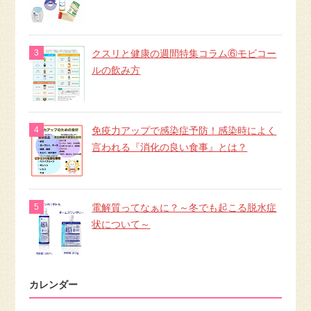
クスリと健康の週間特集コラム⑥モビコー
ルの飲み方
免疫力アップで感染症予防！感染時によく
言われる『消化の良い食事』とは？
電解質ってなぁに？～冬でも起こる脱水症
状について～
カレンダー