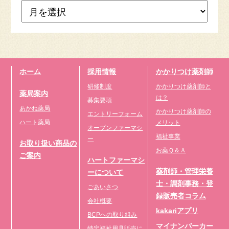
ホーム
採用情報
かかりつけ薬剤師
研修制度
かかりつけ薬剤師と
薬局案内
は？
募集要項
あかね薬局
かかりつけ薬剤師の
エントリーフォーム
ハート薬局
メリット
オープンファーマシ
福祉事業
ー
お取り扱い商品の
お薬Ｑ＆Ａ
ご案内
ハートファーマシ
薬剤師・管理栄養
ーについて
士・調剤事務・登
ごあいさつ
録販売者コラム
会社概要
kakariアプリ
BCPへの取り組み
マイナンバーカー
特定福祉用具販売に