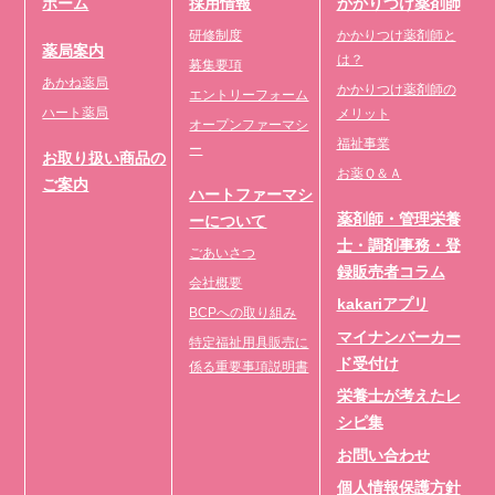
ホーム
採用情報
かかりつけ薬剤師
研修制度
かかりつけ薬剤師と
薬局案内
は？
募集要項
あかね薬局
かかりつけ薬剤師の
エントリーフォーム
ハート薬局
メリット
オープンファーマシ
福祉事業
ー
お取り扱い商品の
お薬Ｑ＆Ａ
ご案内
ハートファーマシ
薬剤師・管理栄養
ーについて
士・調剤事務・登
ごあいさつ
録販売者コラム
会社概要
kakariアプリ
BCPへの取り組み
マイナンバーカー
特定福祉用具販売に
ド受付け
係る重要事項説明書
栄養士が考えたレ
シピ集
お問い合わせ
個人情報保護方針