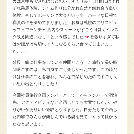
ガは来年もできればなと思います！（笑）2日目にはそれ
ぞれ乗馬体験、ジャム作りに分かれ自然と触れ合う良い
体験、そしてボーリング大会という少しハードな日程で
職員の仲を深めて参りました！お昼は札幌のアリスビュ
ッフェでランチ
🍴
店内やスイーツがすごく可愛くインス
タ映え間違いなし！という感じでした
🃏♥
欲張りすぎて私
はお腹がはち切れそうになるくらい食べてしまいまし
た、、、
普段一緒に仕事をしている仲間とこうした旅行で長い時
間過ごすのは、私自身すごく楽しかったです。この時だ
けは仕事のことを忘れ、みんなで楽しめたのですごく良
い思い出となりました！
今回社員旅行企画メンバーとして一からメンバーで宿泊
先、アクティビティなど企画しとても大変でしたが、や
りがいがありいい経験となりました。自分たちで企画し
た内容でみんなが楽しんでいる姿を見て、やって良かっ
たなと思います。