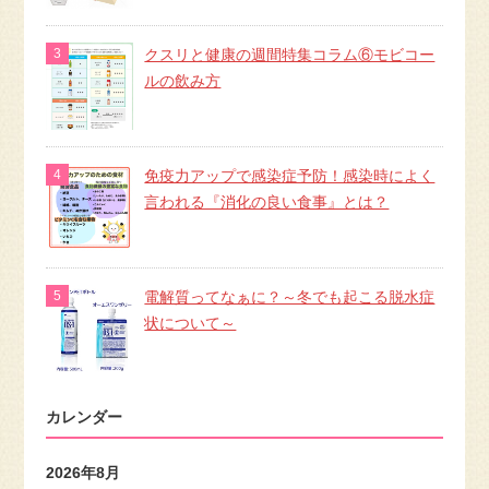
クスリと健康の週間特集コラム⑥モビコー
ルの飲み方
免疫力アップで感染症予防！感染時によく
言われる『消化の良い食事』とは？
電解質ってなぁに？～冬でも起こる脱水症
状について～
カレンダー
2026年8月