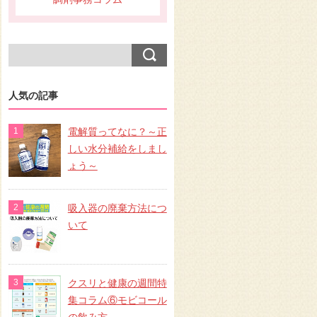
人気の記事
電解質ってなに？～正
しい水分補給をしまし
ょう～
吸入器の廃棄方法につ
いて
クスリと健康の週間特
集コラム⑥モビコール