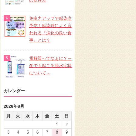
の飲み方
免疫力アップで感染症
予防！感染時によく言
われる『消化の良い食
事』とは？
電解質ってなぁに？～
冬でも起こる脱水症状
について～
カレンダー
2026年8月
月
火
水
木
金
土
日
1
2
3
4
5
6
7
8
9