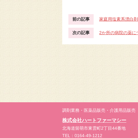
前の記事
家庭用塩素系漂白
次の記事
2か所の病院の薬に
調剤業務・医薬品販売・介護用品販売
株式会社ハートファーマシー
北海道留萌市東雲町2丁目44番地
TEL：0164-49-1212