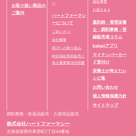
福祉事業
ー
お取り扱い商品の
お薬Ｑ＆Ａ
ご案内
ハートファーマシ
薬剤師・管理栄養
ーについて
士・調剤事務・登
ごあいさつ
録販売者コラム
会社概要
kakariアプリ
BCPへの取り組み
マイナンバーカー
特定福祉用具販売に
ド受付け
係る重要事項説明書
栄養士が考えたレ
シピ集
お問い合わせ
個人情報保護方針
サイトマップ
調剤業務・医薬品販売・介護用品販売
株式会社ハートファーマシー
北海道留萌市東雲町2丁目44番地