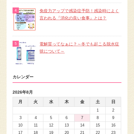
免疫力アップで感染症予防！感染時によく
言われる『消化の良い食事』とは？
電解質ってなぁに？～冬でも起こる脱水症
状について～
カレンダー
2026年8月
月
火
水
木
金
土
日
1
2
3
4
5
6
7
8
9
10
11
12
13
14
15
16
17
18
19
20
21
22
23