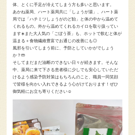
体、とくに手足が冷えてしまう方も多いと思います。
あかね薬局、ハート薬局共に「しょうが湯」、ハート薬
局では「ハチミツしょうがのど飴」と体の中から温めて
くれるもの。外から温めてくれるカイロを取り扱ってい
ます☀️また大人気の「ごぼう茶」も、ホットで飲むと体が
温まる＋食物繊維豊富でお通じの改善にも◎
風邪を引いてしまう前に、予防としていかがでしょう
か？🤲
そしてまだまだ油断のできない日々が続きます。そんな
中、薬局に来て下さる患者様に少しでも安心していただ
けるよう感染予防対策はもちろんのこと、職員一同笑顔
で皆様を向かい入れできるよう心がけております！ぜひ
御気軽にお立ち寄りください☺️