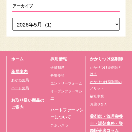
アーカイブ
ホーム
採用情報
かかりつけ薬剤師
研修制度
かかりつけ薬剤師と
薬局案内
は？
募集要項
あかね薬局
かかりつけ薬剤師の
エントリーフォーム
ハート薬局
メリット
オープンファーマシ
福祉事業
ー
お取り扱い商品の
お薬Ｑ＆Ａ
ご案内
ハートファーマシ
薬剤師・管理栄養
ーについて
士・調剤事務・登
ごあいさつ
録販売者コラム