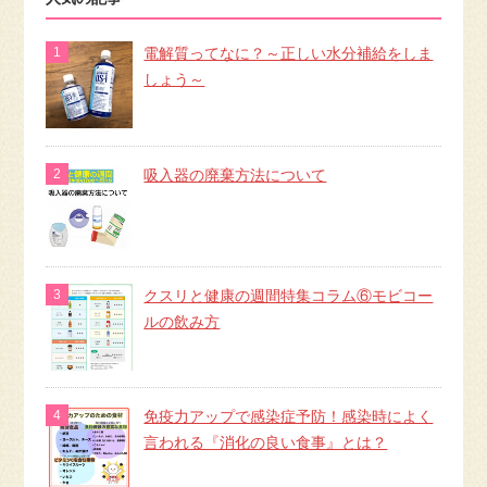
電解質ってなに？～正しい水分補給をしま
しょう～
吸入器の廃棄方法について
クスリと健康の週間特集コラム⑥モビコー
ルの飲み方
免疫力アップで感染症予防！感染時によく
言われる『消化の良い食事』とは？