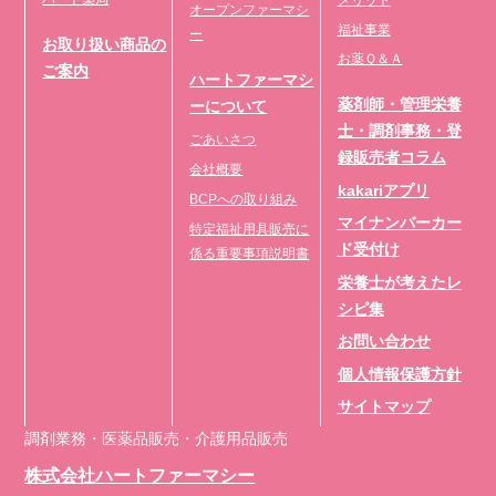
オープンファーマシ
福祉事業
ー
お取り扱い商品の
お薬Ｑ＆Ａ
ご案内
ハートファーマシ
薬剤師・管理栄養
ーについて
士・調剤事務・登
ごあいさつ
録販売者コラム
会社概要
kakariアプリ
BCPへの取り組み
マイナンバーカー
特定福祉用具販売に
ド受付け
係る重要事項説明書
栄養士が考えたレ
シピ集
お問い合わせ
個人情報保護方針
サイトマップ
調剤業務・医薬品販売・介護用品販売
株式会社ハートファーマシー