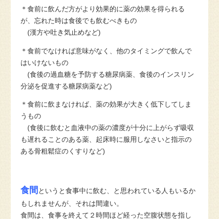
＊食前に飲んだ方がより効果的に薬の効果を得られる
が、忘れた時は食後でも飲むべきもの
(
漢方や吐き気止めなど
)
＊食前でなければ意味がなく、他のタイミングで飲んで
はいけないもの
(
食後の過血糖を予防する糖尿病薬、食後のインスリン
分泌を促進する糖尿病薬など
)
＊食前に飲まなければ、薬の効果が大きく低下してしま
うもの
(
食後に飲むと血液中の薬の濃度が十分に上がらず吸収
も遅れることのある薬、起床時に服用しなさいと指示の
ある骨粗鬆症のくすりなど
)
食間
というと食事中に飲む、と思われている人もいるか
もしれませんが、それは間違い。
食間は、食事を終えて２時間ほど経った空腹状態を指し