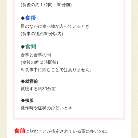
(
食後の約１時間～30分前
)
食後
◆
胃のなかに食べ物が入っているとき
(
食事の後約30分以内
)
食間
◆
食事と食事の間
(
食後の約２時間後
)
※食事中に飲むことではありません。
◆
就寝前
就寝する約30分前
◆
頓服
発作時や症状のひどいとき
食前
に飲むことが指定されている薬に多いのは、