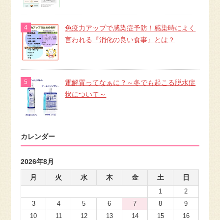
免疫力アップで感染症予防！感染時によく
言われる『消化の良い食事』とは？
電解質ってなぁに？～冬でも起こる脱水症
状について～
カレンダー
2026年8月
月
火
水
木
金
土
日
1
2
3
4
5
6
7
8
9
10
11
12
13
14
15
16