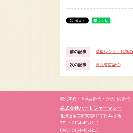
前の記事
減塩レシピ 鶏肉
次の記事
育児奮闘記②
調剤業務・医薬品販売・介護用品販売
株式会社ハートファーマシー
北海道留萌市東雲町2丁目44番地
TEL：0164-49-1212
FAX：0164-49-1213