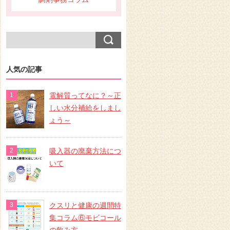
人気の記事
電解質ってなに？～正
しい水分補給をしまし
ょう～
吸入器の廃棄方法につ
いて
クスリと健康の週間特
集コラム⑥モビコール