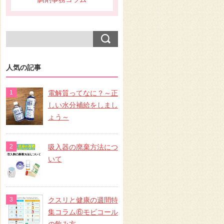
人気の記事
電解質ってなに？～正
しい水分補給をしまし
ょう～
吸入器の廃棄方法につ
いて
クスリと健康の週間特
集コラム⑥モビコール