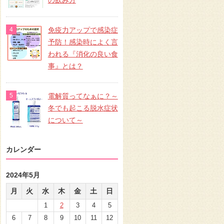
の飲み方
免疫力アップで感染症
予防！感染時によく言
われる『消化の良い食
事』とは？
電解質ってなぁに？～
冬でも起こる脱水症状
について～
カレンダー
2024年5月
月
火
水
木
金
土
日
1
2
3
4
5
6
7
8
9
10
11
12