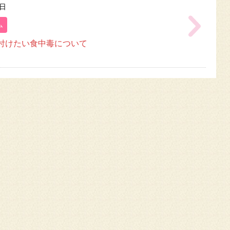
9日
ム
付けたい食中毒について