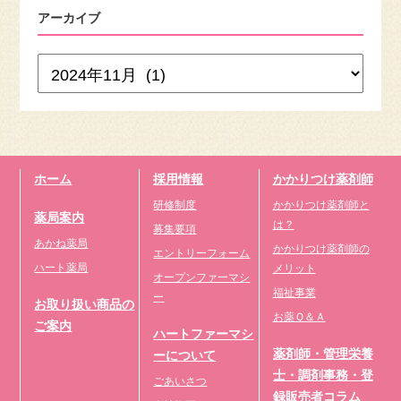
アーカイブ
ホーム
採用情報
かかりつけ薬剤師
研修制度
かかりつけ薬剤師と
薬局案内
は？
募集要項
あかね薬局
かかりつけ薬剤師の
エントリーフォーム
ハート薬局
メリット
オープンファーマシ
福祉事業
ー
お取り扱い商品の
お薬Ｑ＆Ａ
ご案内
ハートファーマシ
薬剤師・管理栄養
ーについて
士・調剤事務・登
ごあいさつ
録販売者コラム