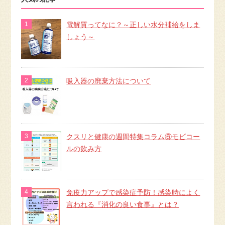
電解質ってなに？～正しい水分補給をしま
しょう～
吸入器の廃棄方法について
クスリと健康の週間特集コラム⑥モビコー
ルの飲み方
免疫力アップで感染症予防！感染時によく
言われる『消化の良い食事』とは？