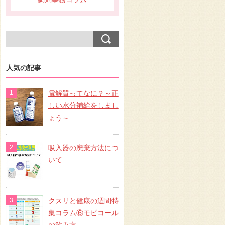
人気の記事
電解質ってなに？～正
しい水分補給をしまし
ょう～
吸入器の廃棄方法につ
いて
クスリと健康の週間特
集コラム⑥モビコール