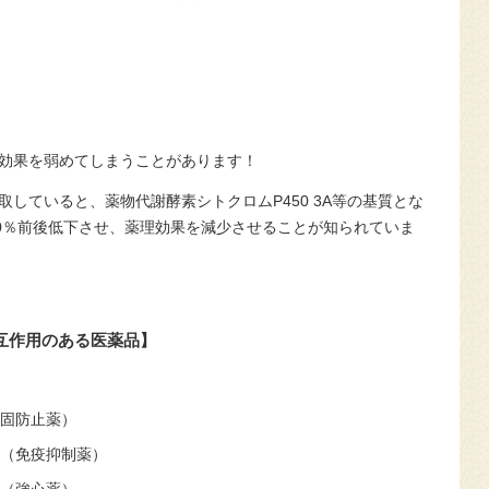
効果を弱めてしまうことがあります！
取していると、薬物代謝酵素シトクロム
P450 3A
等の基質とな
0
％前後低下させ、薬理効果を減少させることが知られていま
互作用のある医薬品】
固防止薬）
（免疫抑制薬）