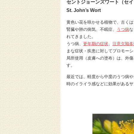
セントジョーンズワート（セイ
St. John’s Wort
黄色い花を咲かせる植物で、古くは
腎臓や肺の病気、不眠症、
うつ病
な
れてきました。
うつ病、
更年期の症状
、
注意欠陥多
まな症状・疾患に対してプロモーシ
局所使用（皮膚への塗布）は、外傷
す。
最近では、軽度から中度のうつ病や
時のイライラ感などに効果があるサ