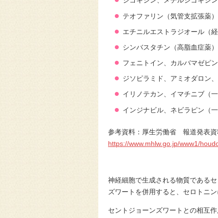
ジゴキシン、
メチルジゴキシン
テオファリン（気管支拡張薬）
エチニルエストラジオール（経
シンバスタチン（高脂血症薬）
フェニトイン、
カルバマゼピン
ジソピラミド、
アミオダロン、
イリノテカン、
イマチニブ（一
インジナビル、
ネビラピン（
一
参考資料：厚生労働省 報道発表資
https://www.mhlw.go.jp/www1/houd
神経細胞で生成される物質であるセ
ズワートを併用すると、セロトニン
セントジョーンズワートとの相互作