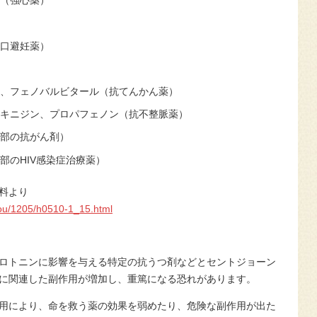
（強心薬）
口避妊薬）
、
フェノバルビタール（抗てんかん薬）
キニジン、
プロパフェノン（抗不整脈薬）
部の抗がん剤）
部の
HIV
感染症治療薬）
料より
ou/1205/h0510-1_15.html
ロトニンに影響を与える特定の抗うつ剤などとセントジョーン
に関連した副作用が増加し、重篤になる恐れがあります。
用により、命を救う薬の効果を弱めたり、危険な副作用が出た