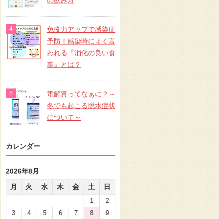
の飲み方
免疫力アップで感染症
予防！感染時によく言
われる『消化の良い食
事』とは？
電解質ってなぁに？～
冬でも起こる脱水症状
について～
カレンダー
2026年8月
月
火
水
木
金
土
日
1
2
3
4
5
6
7
8
9