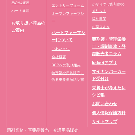
あかね薬局
かかりつけ薬剤師の
エントリーフォーム
ハート薬局
メリット
オープンファーマシ
福祉事業
ー
お取り扱い商品の
お薬Ｑ＆Ａ
ご案内
ハートファーマシ
薬剤師・管理栄養
ーについて
士・調剤事務・登
ごあいさつ
録販売者コラム
会社概要
kakariアプリ
BCPへの取り組み
マイナンバーカー
特定福祉用具販売に
ド受付け
係る重要事項説明書
栄養士が考えたレ
シピ集
お問い合わせ
個人情報保護方針
サイトマップ
調剤業務・医薬品販売・介護用品販売