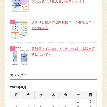
言われる『消化の良い食事』とは？
クスリと健康の週間特集コラム⑥モビコー
ルの飲み方
電解質ってなぁに？～冬でも起こる脱水症
状について～
カレンダー
2026年8月
月
火
水
木
金
土
日
1
2